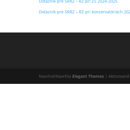
Dotazník pre SRRZ – RZ pri ZŠ 2024-2025
Dotazník pre SRRZ – RZ pri konzervatóriách 2
Navrhol/Navrhla
Elegant Themes
| Aktivovan