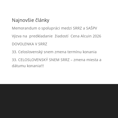
Najnovšie články
Memorandum o spolupráci medzi SRRZ a SAŠPV
Výzva na predkladanie žiadostí Cena Alcuin 2026
DOVOLENKA V SRRZ
33. Celoslovenský snem zmena termínu konania
33. CELOSLOVENSKÝ SNEM SRRZ – zmena miesta a
dátumu konania!!!