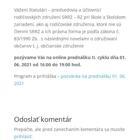
Vážení štatutári – predsedovia a účtovníci
rodičovských združení SRRZ – RZ pri škole a školskom
zariadení, ako aj rodičovské združenia, ktoré nie sú
členmi SRRZ a ich právna forma je podľa zákona č.
83/1990 Zb. s následnými novelami o združovaní
občanov t. j. občianske združenie
pozývame Vás na online prednášku II. cyklu
dňa 01.
06. 2021
od 16:00 do 19:00 hod.
Program a prihláška –
pozvánka na prednášku 01. 06.
2021
Odoslať komentár
Prepáčte, ale pred zanechaním komentára sa musíte
prihlásiť
.