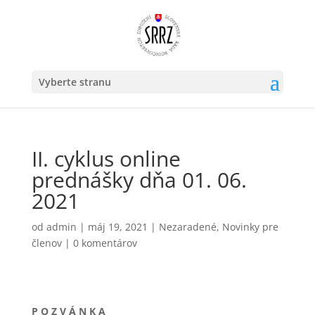
Vyberte stranu
II. cyklus online
prednášky dňa 01. 06.
2021
od
admin
|
máj 19, 2021
|
Nezaradené
,
Novinky pre
členov
|
0 komentárov
P O Z V Á N K A