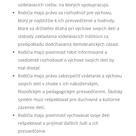
vzdelávacích cieľov, na ktorých spolupracujú.
Rodičia majú právo sa rozhodnúť pre výchovu,
ktorý je najbližšie k ich presvedčenie a hodnoty,
ktoré sú držiteľmi drahá pri výchove svojich detí a
slobody zakladania vzdelávacích inštitúcií za
predpokladu dodržiavania demokratických zásad.
Rodičia majú povinnosť robiť informované a
svedomité rozhodovať o výchove svojich detí by
mal dostať.
Rodičia majú právo zabezpečiť vzdelanie a výchovu
svojich detí v zhode s ich náboženským,
filozofickým a pedagogickým presvedčením. Školský
systém musí rešpektovať pre duchovné a kultúrne
zázemie detí.
Rodičia majú povinnosť vychovávať svoje deti
rešpektovať a prijímať ďalších ľudí a ich
presvedčenie.