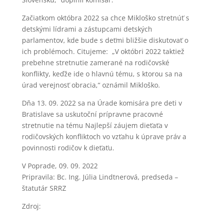
Začiatkom októbra 2022 sa chce Mikloško stretnúť s
detskými lídrami a zástupcami detských
parlamentov, kde bude s deťmi bližšie diskutovať o
ich problémoch. Citujeme: „V októbri 2022 taktiež
prebehne stretnutie zamerané na rodičovské
konflikty, keďže ide o hlavnú tému, s ktorou sa na
úrad verejnosť obracia,“ oznámil Mikloško.
Dňa 13. 09. 2022 sa na Úrade komisára pre deti v
Bratislave sa uskutoční prípravne pracovné
stretnutie na tému Najlepší záujem dieťaťa v
rodičovských konfliktoch vo vzťahu k úprave práv a
povinnosti rodičov k dieťaťu.
V Poprade, 09. 09. 2022
Pripravila: Bc. Ing. Júlia Lindtnerová, predseda –
štatutár SRRZ
Zdroj: