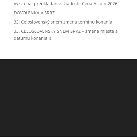
Výzva na predkladanie žiadostí Cena Alcuin 2026
DOVOLENKA V SRRZ
33. Celoslovenský snem zmena termínu konania
33. CELOSLOVENSKÝ SNEM SRRZ – zmena miesta a
dátumu konania!!!