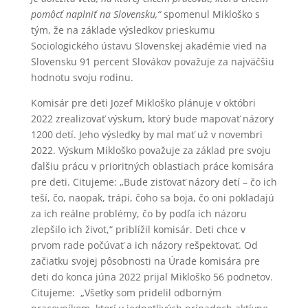
pomôcť naplniť na Slovensku,“
spomenul Mikloško s
tým, že na základe výsledkov prieskumu
Sociologického ústavu Slovenskej akadémie vied na
Slovensku 91 percent Slovákov považuje za najväčšiu
hodnotu svoju rodinu.
Komisár pre deti Jozef Mikloško plánuje v októbri
2022 zrealizovať výskum, ktorý bude mapovať názory
1200 detí. Jeho výsledky by mal mať už v novembri
2022. Výskum Mikloško považuje za základ pre svoju
ďalšiu prácu v prioritných oblastiach práce komisára
pre deti. Citujeme: „Bude zisťovať názory detí – čo ich
teší, čo, naopak, trápi, čoho sa boja, čo oni pokladajú
za ich reálne problémy, čo by podľa ich názoru
zlepšilo ich život,“ priblížil komisár. Deti chce v
prvom rade počúvať a ich názory rešpektovať. Od
začiatku svojej pôsobnosti na Úrade komisára pre
deti do konca júna 2022 prijal Mikloško 56 podnetov.
Citujeme: „Všetky som pridelil odborným