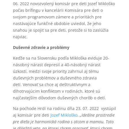
06. 2022 novozvolený komisár pre deti Jozef Mikloško
počas brífingu v kancelárii Komisára pre deti o
svojom programovom zámere a prioritách pre
nastávajúce funkčné obdobie uviedol, že jeho
snahou je spojiť sa pre deti, pretože si to zaslúžia
najviac.
Duševné zdravie a problémy
Keďže sa na Slovensku podľa Mikloška eviduje 20-
násobný nárast depresií a 40-násobný nárast
úzkostí, medzi svoje priority zahrnul aj tému
duševných problémov a duševného zdravia
detí. Venovať sa chce aj deštruktívnym a
dlhotrvajúcim konfliktom v rodinách, ktoré sú
najčastejším dôvodom duševných chorôb o detí.
Na pochode Hrdí na rodinu dňa 23. 07. 2022 vystúpil
aj komisár pre deti
Jozef Mikloško
.
„Ideálne prostredie
pre dieťa je harmonická rodina s otcom a mamou. Toto
je dôležitá veta, na ktorej chcem pracovať, ktorú chcem