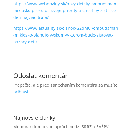
https://www.webnoviny.sk/novy-detsky-ombudsman-
miklosko-prezradil-svoje-priority-a-chcel-by-zistit-co-
deti-najviac-trapi/
https://www.aktuality.sk/clanok/G2phi0l/ombudsman
-miklosko-planuje-vyskum-v-ktorom-bude-zistovat-
nazory-deti/
Odoslať komentár
Prepáčte, ale pred zanechaním komentára sa musíte
prihlásiť
.
Najnovšie články
Memorandum o spolupráci medzi SRRZ a SAŠPV