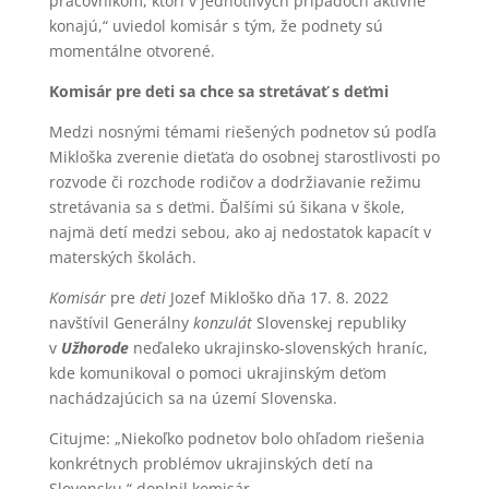
pracovníkom, ktorí v jednotlivých prípadoch aktívne
konajú,“ uviedol komisár s tým, že podnety sú
momentálne otvorené.
Komisár pre deti sa chce sa stretávať s deťmi
Medzi nosnými témami riešených podnetov sú podľa
Mikloška zverenie dieťaťa do osobnej starostlivosti po
rozvode či rozchode rodičov a dodržiavanie režimu
stretávania sa s deťmi. Ďalšími sú šikana v škole,
najmä detí medzi sebou, ako aj nedostatok kapacít v
materských školách.
Komisár
pre
deti
Jozef Mikloško dňa 17. 8. 2022
navštívil Generálny
konzulát
Slovenskej republiky
v
Užhorode
neďaleko ukrajinsko-slovenských hraníc,
kde komunikoval o pomoci ukrajinským deťom
nachádzajúcich sa na území Slovenska.
Citujme: „Niekoľko podnetov bolo ohľadom riešenia
konkrétnych problémov ukrajinských detí na
Slovensku,“ doplnil komisár.