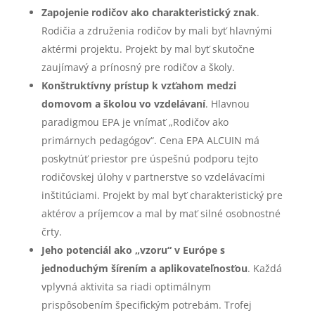
Zapojenie rodičov ako charakteristický znak
.
Rodičia a združenia rodičov by mali byť hlavnými
aktérmi projektu. Projekt by mal byť skutočne
zaujímavý a prínosný pre rodičov a školy.
Konštruktívny prístup k vzťahom medzi
domovom a školou vo vzdelávaní
. Hlavnou
paradigmou EPA je vnímať „Rodičov ako
primárnych pedagógov“. Cena EPA ALCUIN má
poskytnúť priestor pre úspešnú podporu tejto
rodičovskej úlohy v partnerstve so vzdelávacími
inštitúciami. Projekt by mal byť charakteristický pre
aktérov a príjemcov a mal by mať silné osobnostné
črty.
Jeho potenciál ako „vzoru“ v Európe s
jednoduchým šírením a aplikovateľnosťou
. Každá
vplyvná aktivita sa riadi optimálnym
prispôsobením špecifickým potrebám. Trofej