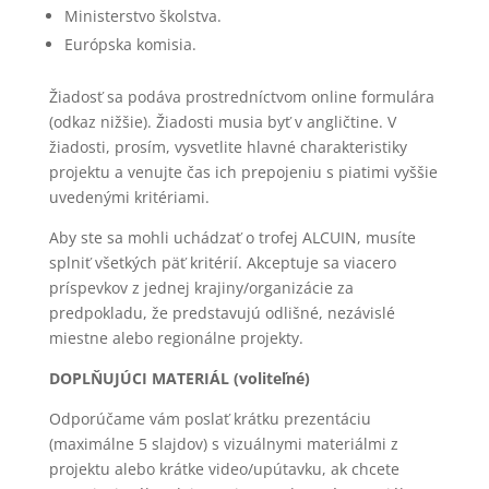
Ministerstvo školstva.
Európska komisia.
Žiadosť sa podáva prostredníctvom online formulára
(odkaz nižšie). Žiadosti musia byť v angličtine. V
žiadosti, prosím, vysvetlite hlavné charakteristiky
projektu a venujte čas ich prepojeniu s piatimi vyššie
uvedenými kritériami.
Aby ste sa mohli uchádzať o trofej ALCUIN, musíte
splniť všetkých päť kritérií. Akceptuje sa viacero
príspevkov z jednej krajiny/organizácie za
predpokladu, že predstavujú odlišné, nezávislé
miestne alebo regionálne projekty.
DOPLŇUJÚCI MATERIÁL (voliteľné)
Odporúčame vám poslať krátku prezentáciu
(maximálne 5 slajdov) s vizuálnymi materiálmi z
projektu alebo krátke video/upútavku, ak chcete