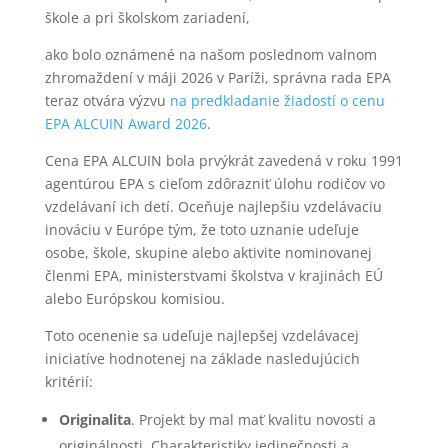
škole a pri školskom zariadení,
ako bolo oznámené na našom poslednom valnom
zhromaždení v máji 2026 v Paríži, správna rada EPA
teraz otvára výzvu
na predkladanie žiadostí o cenu
EPA ALCUIN Award 2026
.
Cena EPA ALCUIN bola prvýkrát zavedená v roku 1991
agentúrou EPA s cieľom zdôrazniť úlohu rodičov vo
vzdelávaní ich detí. Oceňuje najlepšiu vzdelávaciu
inováciu v Európe tým, že toto uznanie udeľuje
osobe, škole, skupine alebo aktivite nominovanej
členmi EPA, ministerstvami školstva v krajinách EÚ
alebo Európskou komisiou.
Toto ocenenie sa udeľuje najlepšej vzdelávacej
iniciatíve hodnotenej na základe nasledujúcich
kritérií:
Originalita
. Projekt by mal mať kvalitu novosti a
originálnosti. Charakteristiky jedinečnosti a