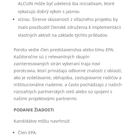
ALCUIN môže byť udelená iba iniciatívam, ktoré
vykazujú dobrý výkon s jasnou
víziou. Šírenie skúseností z víťazného projektu by
malo povzbudiť členské združenia k implementácii
vlastných aktivít na základe týchto príkladov.
Porotu vedie člen predstavenstva alebo tímu EPA.
Každoročne sú z relevantných skupín
zainteresovaných strán vyberaní traja noví
porotcovia, ktorí prinášajú odborné znalosti z oblastí,
ako je vzdelávanie, obhajoba, zastupovanie rodičov a
inštitucionálne riadenie, a často pochádzajú z našich
rozsiahlych partnerských sietí alebo sú spojení s
našimi projektovými partnermi.
PODANIE ŽIADOSTI
Kandidátov môžu navrhnúť:
Člen EPA.