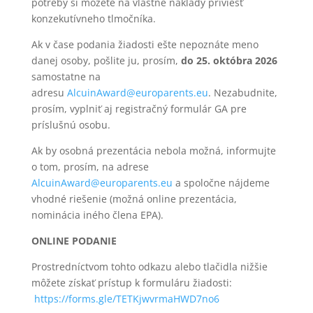
potreby si môžete na vlastné náklady priviesť
konzekutívneho tlmočníka.
Ak v čase podania žiadosti ešte nepoznáte meno
danej osoby, pošlite ju, prosím,
do 25. októbra 2026
samostatne na
adresu
AlcuinAward@europarents.eu
. Nezabudnite,
prosím, vyplniť aj registračný formulár GA pre
príslušnú osobu.
Ak by osobná prezentácia nebola možná, informujte
o tom, prosím, na adrese
AlcuinAward@europarents.eu
a spoločne nájdeme
vhodné riešenie (možná online prezentácia,
nominácia iného člena EPA).
ONLINE PODANIE
Prostredníctvom tohto odkazu alebo tlačidla nižšie
môžete získať prístup k formuláru žiadosti:
https://forms.gle/TETKjwvrmaHWD7no6