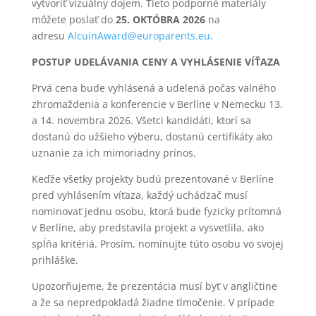
vytvoriť vizuálny dojem. Tieto podporné materiály
môžete poslať do
25. OKTÓBRA 2026
na
adresu
AlcuinAward@europarents.eu.
POSTUP UDELÁVANIA CENY A VYHLÁSENIE VÍŤAZA
Prvá cena bude vyhlásená a udelená počas valného
zhromaždenia a konferencie v Berlíne v Nemecku 13.
a 14. novembra 2026. Všetci kandidáti, ktorí sa
dostanú do užšieho výberu, dostanú certifikáty ako
uznanie za ich mimoriadny prínos.
Keďže všetky projekty budú prezentované v Berlíne
pred vyhlásením víťaza, každý uchádzač musí
nominovať jednu osobu, ktorá bude fyzicky prítomná
v Berlíne, aby predstavila projekt a vysvetlila, ako
spĺňa kritériá. Prosím, nominujte túto osobu vo svojej
prihláške.
Upozorňujeme, že prezentácia musí byť v angličtine
a že sa nepredpokladá žiadne tlmočenie. V prípade