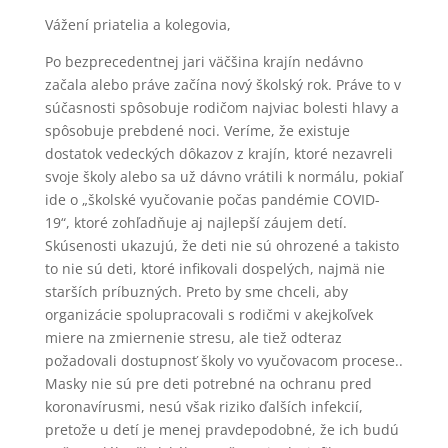
Vážení priatelia a kolegovia,
Po bezprecedentnej jari väčšina krajín nedávno
začala alebo práve začína nový školský rok. Práve to v
súčasnosti spôsobuje rodičom najviac bolesti hlavy a
spôsobuje prebdené noci. Veríme, že existuje
dostatok vedeckých dôkazov z krajín, ktoré nezavreli
svoje školy alebo sa už dávno vrátili k normálu, pokiaľ
ide o „školské vyučovanie počas pandémie COVID-
19“, ktoré zohľadňuje aj najlepší záujem detí.
Skúsenosti ukazujú, že deti nie sú ohrozené a takisto
to nie sú deti, ktoré infikovali dospelých, najmä nie
starších príbuzných. Preto by sme chceli, aby
organizácie spolupracovali s rodičmi v akejkoľvek
miere na zmiernenie stresu, ale tiež odteraz
požadovali dostupnosť školy vo vyučovacom procese..
Masky nie sú pre deti potrebné na ochranu pred
koronavírusmi, nesú však riziko ďalších infekcií,
pretože u detí je menej pravdepodobné, že ich budú