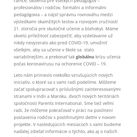
rámce, školenia pre všetkých pedagógov –
profesionálov i rodičov, formálni a informálni
pedagógovia – a nájsť správnu rovnováhu medzi
výsledkami okamžitých testov a rozvojom zručností
21. storočia pre skutočné učenie a blahobyt. Máme
skvelú príležitosť zabezpečiť, aby vzdelávanie už
nikdy nevyzeralo ako pred COVID-19, umožniť
všetkým, aby sa učenie v škole sa stalo
variabilnejším, a prekonať tak
globálnu
krízu učenia
počas koronavírusu na ochorenie COVID – 19.
Leto nám prinieslo niekoľko vzrušujúcich nových
iniciatív, o ktoré sa s vami radi podelíme. Môžeme
začať spolupracovať s príslušnými zainteresovanými
stranami v Indii a Maroku, dvoch nových teritóriách
spoločnosti Parents International. Sme tiež veľmi
radi, že môžeme pokračovať v práci na posilnení
postavenia rodičov s postihnutými deťmi v novom
projekte. V nasledujúcich mesiacoch s vami budeme
naďalej zdieľať informácie o týchto, ako aj o našich