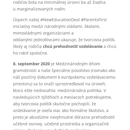
rodičov bola na minimálnej úrovni ba až žiadna
u marginalizovaných rodín.
Úspech našej #NewEducationDeal #ParentsFirst
iniciatívy medzi národnými vládami, školami,
mimovládnymi organizáciami a
oddanými jednotlivcami ukazuje, že tvorcovia politík,
školy aj rodičia
chcú prehodnotiť vzdelávanie
a chcú
ho robiť spoločne.
8. september 2020
je Medzinárodným dňom
gramotnosti a naše špeciálne posolstvo (rovnako ako
náš pozičný dokument k európskemu vzdelávaciemu
priestoru) sa to snaží sprostredkovať na úroveň,
ktorú ešte nedosiahla: medzinárodná politika. V
nasledujúcich týždňoch a mesiacoch potrebujeme,
aby tvorcovia politík skutočne pochopili, že
vzdelávanie je oveľa viac ako formálne školstvo, a
preto je absolútne nevyhnutné dôrazne prehodnotiť
učebné osnovy, učebné prostredia a organizačné