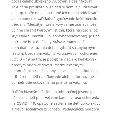
počas celého školského vyučovania dezinfikovať.
Taktiež sa preukázalo, že deti si nemusia udržiavať
odstup, takže nie je potrebné ich umelo oddeľovať,
alebo obmedzovať školské vyučovanie kvôli menším
triedam. (Medzitým sa rizikový zamestnanec môže
účinne chrániť tvárovými štítmi, ktoré na rozdiel od
krytu tváre umožňujú aj správne vyučovanie). Je tiež
potrebné brať do úvahy
práva dieťaťa
, keď sa
domáhate testovania detí, a vyhnúť sa zbytočným
testom. Uvedením vakcíny koronavírus – ochorenie
COVID – 19 na trh, je potrebné viac ako kedykoľvek
predtým budovať dôveru medzi lekárskymi
odborníkmi a rodičmi, aby sa zabezpečilo skutočné
prihlásenie deti na očkovanie alebo informované
odmietnutie očkovania na príslušnú vakcínu.
Ďalším hlavným hľadiskom tohtoročnej jesene je
učenie sa detí po prvej vlne koronavírusu ochorenia
na COVID – 19, opätovné začlenenie detí do kolektívu
a rozvoj sociálnych zručnosti. Pedagogická podpora