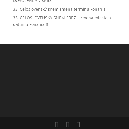
DOVOLENKA V SRRZ
33. Celoslovenský snem zmena termínu konania
33. CELOSLOVENSKÝ SNEM SRRZ – zmena miesta a
dátumu konania!!!