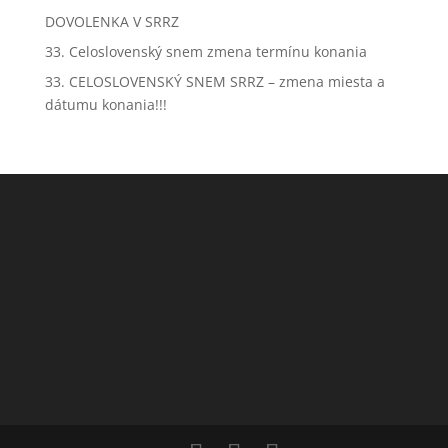
DOVOLENKA V SRRZ
33. Celoslovenský snem zmena termínu konania
33. CELOSLOVENSKÝ SNEM SRRZ – zmena miesta a
dátumu konania!!!