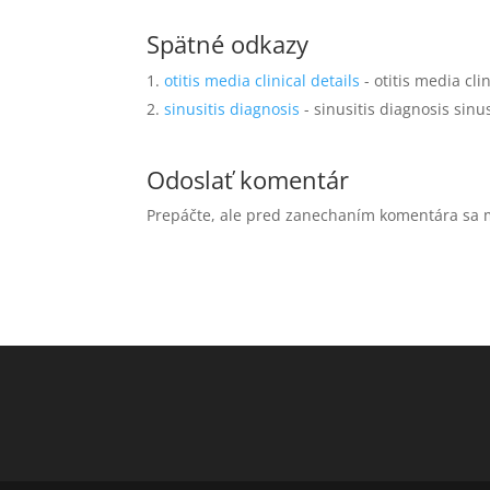
Spätné odkazy
otitis media clinical details
- otitis media clin
sinusitis diagnosis
- sinusitis diagnosis sinu
Odoslať komentár
Prepáčte, ale pred zanechaním komentára sa