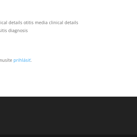
ical details otitis media clinical details
sitis diagnosis
 musíte
prihlásiť
.