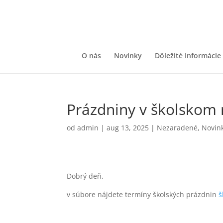
O nás
Novinky
Dôležité Informácie
Prázdniny v školskom
od
admin
|
aug 13, 2025
|
Nezaradené
,
Novink
Dobrý deň,
v súbore nájdete termíny školských prázdnin
š